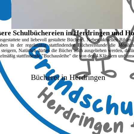
ere Schulbüchereien in Herdringen und Ho
gestattete und liebevoll gestaltete Bücherei. Neben aktuellen Bilder-
aben in der regelmäßig stattfindenden Büchereistunde die Möglich
teigern, Natürlich dürfen die Bücher auch ausgeliehen werden, dafür 
elmäßig stattfindende "Buchausleihe" die von den 4.Klässlern und unser
Bücherei in Herdringen