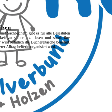
lzen
 und Sachbüchern gibt es für alle Lesestufen
keit zu stöbern, zu lesen und somit ihre
wird lediglich die Büchereitasche benötigt.
er Alltagshelferin organisiert wird.